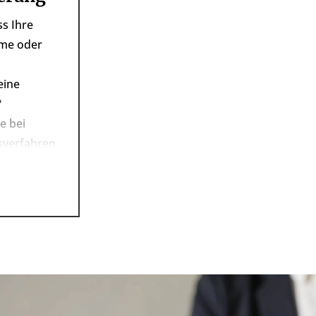
ss Ihre
mme oder
eine
?
e bei
sverfahren
 (DRV).
genen
en lassen?