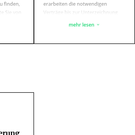
u finden,
erarbeiten die notwendigen
te Sie von
Verträge bis zur Unterzeichnung
ndigen
und haben dabei auch die
mehr lesen
3
Anforderungen des
htlichen
Ergänzungsvertrages im Blick.
en Ihrer
Auch danach bin ich Ihre
 ergeben,
Ansprechpartnerin in allen
rechtlichen Fragen.
r Seite.
erung