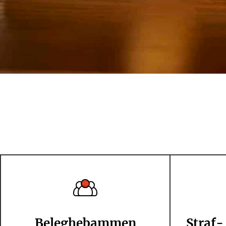
Beleghebammen
Straf-