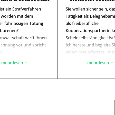
ist ein Strafverfahren
Sie wollen sicher sein, da
et worden mit dem
Tätigkeit als Belegheba
r fahrlässigen Tötung
als freiberufliche
eborenen?
Kooperationspartnerin k
anwaltschaft wirft Ihnen
Scheinselbständigkeit ist
echnung vor und spricht
Ich berate und begleite Si
g?
einem Statusfeststellung
t der Entzug der
bei der Deutschen
mehr lesen
mehr lesen
3
3
ubnis durch die
Rentenversicherung Bund
behörde und Ihre
Oder wollen Sie Ihren ei
 Existenz steht auf dem
Versicherungsstatus klär
Auch dabei kann ich Sie
 sich rechtzeitig, damit
unterstützen.
n Beginn an vertreten und
ann.