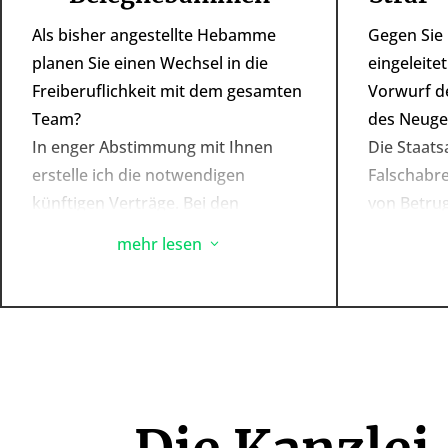
Als bisher angestellte Hebamme
Gegen Sie 
planen Sie einen Wechsel in die
eingeleit
Freiberuflichkeit mit dem gesamten
Vorwurf de
Team?
des Neug
In enger Abstimmung mit Ihnen
Die Staats
erstelle ich die notwendigen
Falschabr
künftigen Verträge. Bei den
von Betru
Vertragsverhandlungen mit der
Ihnen droh
mehr lesen
3
Klinik begleite ich Sie und stehe
Berufserla
Ihnen unterstützend während des
Aufsichts
gesamten Projektes durchgehend
berufliche
zur Seite.
Spiel?
Oder es soll ein neuer Belegvertrag
Melden Sie
abgeschlossen? Ich sage Ihnen,
ich Sie vo
worauf Sie vor Unterzeichnung
beraten k