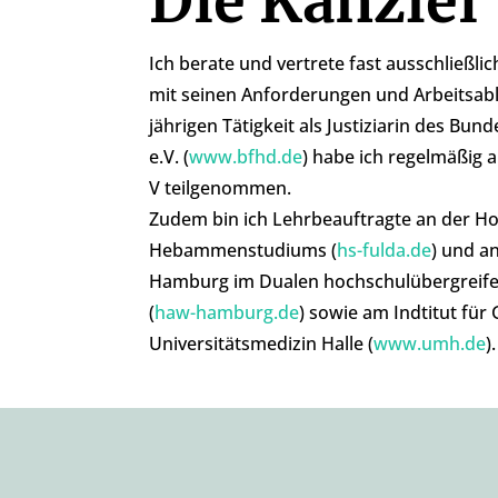
Die Kanzlei
achten müssen.
Ich berate und vertrete fast ausschließli
mit seinen Anforderungen und Arbeitsab
jährigen Tätigkeit als Justiziarin des B
e.V. (
www.bfhd.de
) habe ich regelmäßig
V teilgenommen.
Zudem bin ich Lehrbeauftragte an der H
Hebammenstudiums (
hs-fulda.de
) und a
Hamburg im Dualen hochschulübergreif
(
haw-hamburg.de
) sowie am Indtitut für
Universitätsmedizin Halle (
www.umh.de
).