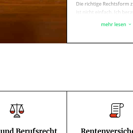
Die richtige Rechtsform z
ist nicht einfach. Ich bera
Anfang an mit der notwe
mehr lesen
3
Erfahrung.
Auch in allen anderen rec
Fragen, die sich im Rahm
freiberuflichen Tätigkeit
stehe ich Ihnen mit der
notwendigen Expertise zu
 und Berufsrecht
Rentenversich