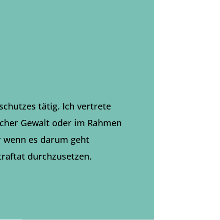
schutzes tätig. Ich vertrete
licher Gewalt oder im Rahmen
r wenn es darum geht
raftat durchzusetzen.