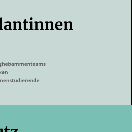
antinnen
leghebammenteams
xen
enstudierende
utz